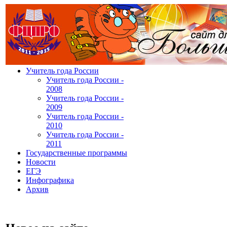
У
читель года России
У
читель года России -
2008
У
читель года России -
2009
У
читель года России -
2010
У
читель года России -
2011
Г
осударственные программы
Н
овости
Е
ГЭ
И
нфографика
А
рхив