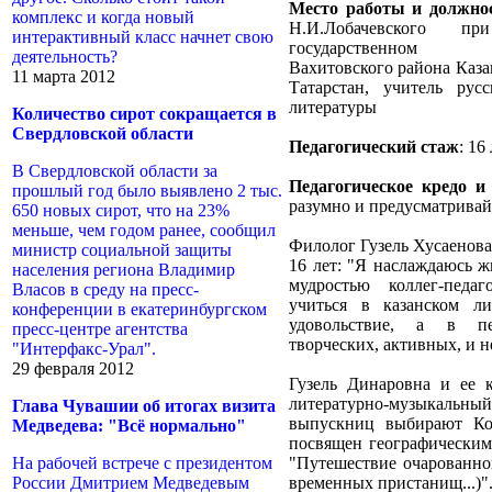
Место работы и должно
комплекс и когда новый
Н.И.Лобачевского пр
интерактивный класс начнет свою
государственном ун
деятельность?
Вахитовского района Каз
11 марта 2012
Татарстан, учитель рус
литературы
Количество сирот сокращается в
Свердловской области
Педагогический стаж
: 16
В Свердловской области за
Педагогическое кредо и 
прошлый год было выявлено 2 тыс.
разумно и предусматривай 
650 новых сирот, что на 23%
меньше, чем годом ранее, сообщил
Филолог Гузель Хусаенова
министр социальной защиты
16 лет: "Я наслаждаюсь 
населения региона Владимир
мудростью коллег-педаг
Власов в среду на пресс-
учиться в казанском л
конференции в екатеринбургском
удовольствие, а в пе
пресс-центре агентства
творческих, активных, и 
"Интерфакс-Урал".
29 февраля 2012
Гузель Динаровна и ее к
литературно-музыкальный
Глава Чувашии об итогах визита
выпускниц выбирают Ко
Медведева: "Всё нормально"
посвящен географическим
На рабочей встрече с президентом
"Путешествие очарованно
России Дмитрием Медведевым
временных пристанищ...)"