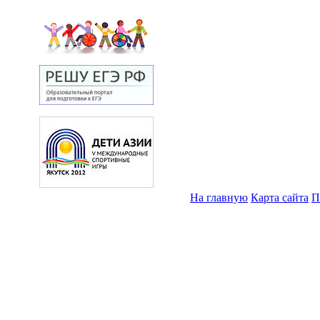
На главную
Карта сайта
П