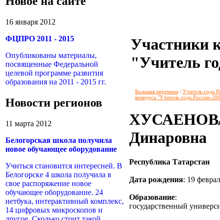
Новое на сайте
16 января 2012
ФЦПРО 2011 - 2015
Участники 
Опубликованы материалы,
"Учитель го
посвященные Федеральной
целевой программе развития
образования на 2011 - 2015 гг.
Большая перемена
/
Учитель года Р
конкурса "Учитель года России-20
Новости регионов
ХУСАЕНОВА
11 марта 2012
Динаровна
Белогорская школа получила
новое обучающее оборудование
Республика Татарстан
Учиться становится интересней. В
Белогорске 4 школа получила в
Дата рождения
: 19 февра
свое распоряжение новое
обучающее оборудование. 24
Образование
: Каз
нетбука, интерактивный комплекс,
государственный универс
14 цифровых микроскопов и
другое. Сколько стоит такой