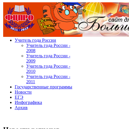
У
читель года России
У
читель года России -
2008
У
читель года России -
2009
У
читель года России -
2010
У
читель года России -
2011
Г
осударственные программы
Н
овости
Е
ГЭ
И
нфографика
А
рхив