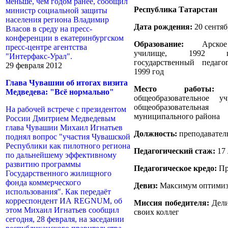
меньше, чем годом ранее, сообщил
Республика Татарстан
министр социальной защиты
населения региона Владимир
Дата рождения:
20 сентяб
Власов в среду на пресс-
конференции в екатеринбургском
Образование:
Арское п
пресс-центре агентства
училище, 1992 г
"Интерфакс-Урал".
государственный педаго
29 февраля 2012
1999 год
Глава Чувашии об итогах визита
Место работы:
Му
Медведева: "Всё нормально"
общеобразовательное у
общеобразовательн
На рабочей встрече с президентом
муниципального района
России Дмитрием Медведевым
глава Чувашии Михаил Игнатьев
Должность:
преподавател
поднял вопрос "участия Чувашской
Республики как пилотного региона
Педагогический стаж:
17 
по дальнейшему эффективному
развитию программы
Педагогическое кредо:
Пр
Государственного жилищного
фонда коммерческого
Девиз:
Максимум оптимизм
использования". Как передаёт
корреспондент ИА REGNUM, об
Миссия победителя:
Дели
этом Михаил Игнатьев сообщил
своих коллег
сегодня, 28 февраля, на заседании