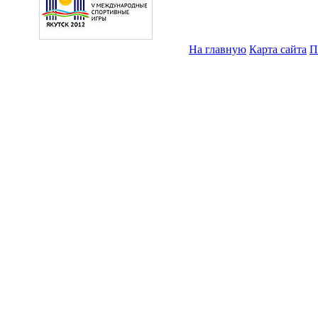
На главную
Карта сайта
П