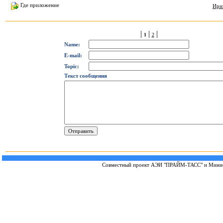
Где приложение
Ири
|
|
|
1
2
Name:
E-mail:
Topic:
Текст сообщения
Совместный проект
АЭИ "ПРАЙМ-ТАСС"
и
Минис