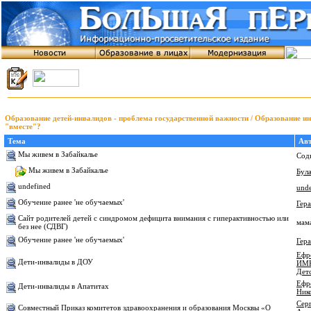
Образование детей-инвалидов - проблема государственной важности / Образование и
"вместе"?
Тема
Авт
Мы живем в Забайкалье
Сод
Мы живем в Забайкалье
Бул
undefined
unde
Обучение ранее 'не обучаемых'
Гера
Сайт родителей детей с синдромом дефицита внимания с гиперактивностью или
мам
без нее (СДВГ)
Обучение ранее 'не обучаемых'
Гера
Ефр
Дети-инвалиды в ДОУ
ИМК
Дет
Ефр
Дети-инвалиды в Апатитах
Ник
Серг
Совместный Приказ комитетов здравоохранения и образования Москвы «О