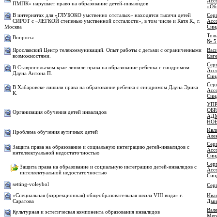
Асс
ПМПК» нарушает право на образование детей-инвалидов
«Об
В интернатах для «ГЛУБОКО умственно отсталых» находятся тысячи детей
Серг
СИРОТ с «ЛЕГКОЙ степенью умственной отсталости», в том числе и Катя К., г.
Асс
Москва
Син
Толь
Вопросы
№ 5
Ярославский Центр телекоммуникаций. Опыт работы с детьми с ограниченными
Вас
возможностями.
Евг
Серг
В Ставропольском крае лишили права на образование ребенка с синдромом
Асс
Дауна Антона П.
Син
Серг
В Хабаровске лишили права на образование ребенка с синдромом Дауна Эрика
Асс
К.
Син
УП
ОБ
Организация обучения детей инвалидов
АД
НО
Ивл
Проблема обучения аутичных детей
Але
Серг
Защита права на образование и социальную интеграцию детей-инвалидов с
Асс
интеллектуальной недостаточностью
Син
Серг
Защита права на образование и социальную интеграцию детей-инвалидов с
Асс
интеллектуальной недостаточностью
Син
setting-voleybol
Сер
«Специальная (коррекционная) общеобразовательная школа VIII вида» г.
Ива
Саратова
Дми
Вал
Культурная и эстетическая компонента образования инвалидов
Мер