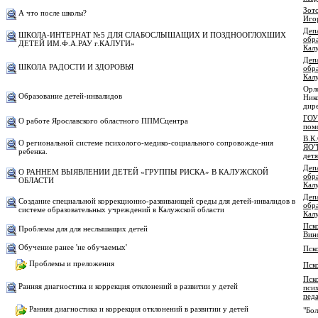
Зот
А что после школы?
Иго
Деп
ШКОЛА-ИНТЕРНАТ №5 ДЛЯ СЛАБОСЛЫШАЩИХ И ПОЗДНООГЛОХШИХ
обра
ДЕТЕЙ ИМ.Ф.А.РАУ г.КАЛУГИ»
Кал
Деп
ШКОЛА РАДОСТИ И ЗДОРОВЬЯ
обра
Кал
Орл
Образование детей-инвалидов
Ник
дир
ГОУ
О работе Ярославского областного ППМСцентра
пом
В.К
О региональной системе психолого-медико-социального сопровожде-ния
ЯО"
ребенка.
дет
Деп
О РАННЕМ ВЫЯВЛЕНИИ ДЕТЕЙ «ГРУППЫ РИСКА» В КАЛУЖСКОЙ
обра
ОБЛАСТИ
Кал
Деп
Создание специальной коррекционно-развивающей среды для детей-инвалидов в
обра
системе образовательных учреждений в Калужской области
Кал
Пск
Проблемы для для неслышащих детей
Вин
Обучение ранее 'не обучаемых'
Пск
Проблемы и преложения
Пск
Пск
Ранняя диагностика и коррекция отклонений в развитии у детей
пси
пед
Ранняя диагностика и коррекция отклонений в развитии у детей
"Бо