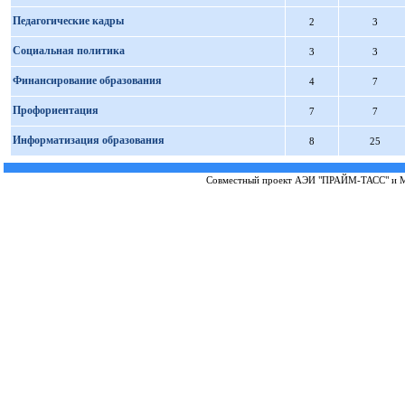
Педагогические кадры
2
3
Социальная политика
3
3
Финансирование образования
4
7
Профориентация
7
7
Информатизация образования
8
25
Совместный проект
АЭИ "ПРАЙМ-ТАСС"
и
М