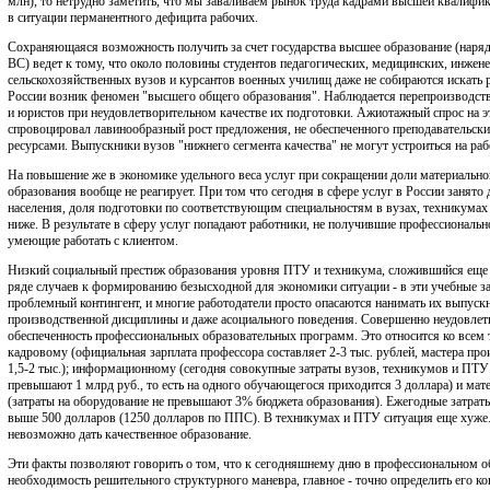
млн), то нетрудно заметить, что мы заваливаем рынок труда кадрами высшей квалифи
в ситуации перманентного дефицита рабочих.
Сохраняющаяся возможность получить за счет государства высшее образование (наряд
ВС) ведет к тому, что около половины студентов педагогических, медицинских, инжен
сельскохозяйственных вузов и курсантов военных училищ даже не собираются искать р
России возник феномен "высшего общего образования". Наблюдается перепроизводст
и юристов при неудовлетворительном качестве их подготовки. Ажиотажный спрос на эт
спровоцировал лавинообразный рост предложения, не обеспеченного преподавательск
ресурсами. Выпускники вузов "нижнего сегмента качества" не могут устроиться на раб
На повышение же в экономике удельного веса услуг при сокращении доли материально
образования вообще не реагирует. При том что сегодня в сфере услуг в России занят
населения, доля подготовки по соответствующим специальностям в вузах, техникумах
ниже. В результате в сферу услуг попадают работники, не получившие профессиональн
умеющие работать с клиентом.
Низкий социальный престиж образования уровня ПТУ и техникума, сложившийся еще в
ряде случаев к формированию безысходной для экономики ситуации - в эти учебные з
проблемный контингент, и многие работодатели просто опасаются нанимать их выпуск
производственной дисциплины и даже асоциального поведения. Совершенно неудовлет
обеспеченность профессиональных образовательных программ. Это относится ко всем 
кадровому (официальная зарплата профессора составляет 2-3 тыс. рублей, мастера про
1,5-2 тыс.); информационному (сегодня совокупные затраты вузов, техникумов и ПТУ
превышают 1 млрд руб., то есть на одного обучающегося приходится 3 доллара) и мат
(затраты на оборудование не превышают 3% бюджета образования). Ежегодные затраты 
выше 500 долларов (1250 долларов по ППС). В техникумах и ПТУ ситуация еще хуже. 
невозможно дать качественное образование.
Эти факты позволяют говорить о том, что к сегодняшнему дню в профессиональном о
необходимость решительного структурного маневра, главное - точно определить его к