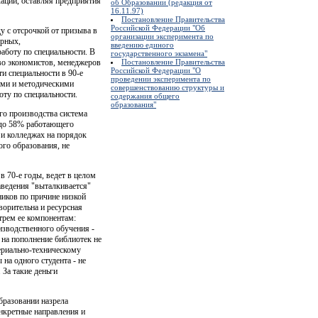
кации, оставляя предприятия
об Образовании (редакция от
16.11.97)
Постановление Правительства
Российской Федерации "Об
у с отсрочкой от призыва в
организации эксперимента по
ерных,
введению единого
аботу по специальности. В
государственного экзамена"
во экономистов, менеджеров
Постановление Правительства
Российской Федерации "О
и специальности в 90-е
проведении эксперимента по
ими и методическими
совершенствованию структуры и
оту по специальности.
содержания общего
образования"
го производства система
о до 58% работающего
 и колледжах на порядок
ого образования, не
 70-е годы, ведет в целом
аведения "выталкивается"
ников по причине низкой
ворительна и ресурсная
трем ее компонентам:
изводственного обучения -
 на пополнение библиотек не
ериально-техническому
на одного студента - не
За такие деньги
бразовании назрела
онкретные направления и