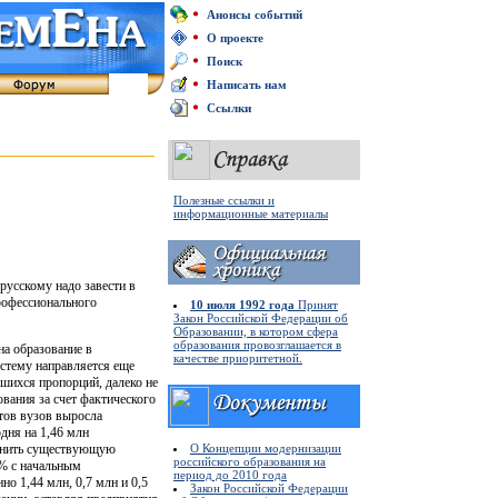
Анонсы событий
О проекте
Поиск
Написать нам
Ссылки
Полезные ссылки и
информационные материалы
русскому надо завести в
профессионального
10 июля 1992 года
Принят
Закон Российской Федерации об
Образовании, в котором сфера
образования провозглашается в
на образование в
качестве приоритетной.
истему направляется еще
шихся пропорций, далеко не
вания за счет фактического
нтов вузов выросла
дня на 1,46 млн
авнить существующую
О Концепции модернизации
российского образования на
7% с начальным
период до 2010 года
но 1,44 млн, 0,7 млн и 0,5
Закон Российской Федерации