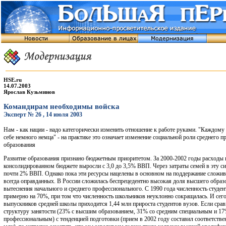
HSE.ru
14.07.2003
Ярослав Кузьминов
Командирам необходимы войска
Эксперт № 26 , 14 июля 2003
Нам - как нации - надо категорически изменить отношение к работе руками. "Каждому 
себе немного немца" - на практике это означает изменение социальной роли среднего 
образования
Развитие образования признано бюджетным приоритетом. За 2000-2002 годы расходы 
консолидированном бюджете выросли с 3,0 до 3,5% ВВП. Через затраты семей в эту с
почти 2% ВВП. Однако пока эти ресурсы нацелены в основном на поддержание сложив
всегда оправданных. В России сложилась беспрецедентно высокая доля высшего образо
вытеснения начального и среднего профессионального. С 1990 года численность студе
примерно на 70%, при том что численность школьников неуклонно сокращалась. И сего
выпускников средней школы приходится 1,44 млн прироста студентов вузов. Если ср
структуру занятости (23% с высшим образованием, 31% со средним специальным и 1
профессиональным) с тенденцией подготовки (прием в 2002 году составил соответствен