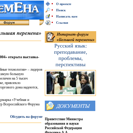
О проекте
Поиск
Написать нам
Ссылки
Русский язык:
преподавание,
2004» открыта выставка-
проблемы,
перспективы
йные технологии» – лидеров
л самую большую
величен на 5 тысяч
же, привлекло
торгового дома надеются,
ярмарка «Учебная и
нтр Всероссийского Форума
Обсудить на форуме
Приветствие Министра
образования и науки
Российской Федерации
Фурсенко А.А.