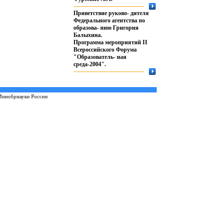
Приветствие руково- дителя
Федерального агентства по
образова- нию Григория
Балыхина.
Программа мероприятий II
Всероссийского Форума
"Образователь- ная
среда-2004".
инобрнауки России