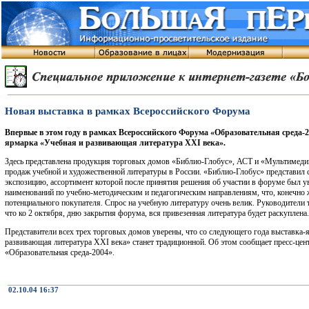
Новая выставка в рамках Всероссийского Форума
Впервые в этом году в рамках Всероссийского Форума «Образовательная среда-
ярмарка «Учебная и развивающая литература XXI века».
Здесь представлена продукция торговых домов «Библио-Глобус», АСТ и «Мультимеди
продаж учебной и художественной литературы в России. «Библио-Глобус» представи
экспозицию, ассортимент которой после принятия решения об участии в форуме был у
наименований по учебно-методическим и педагогическим направлениям, что, конечно 
потенциального покупателя. Спрос на учебную литературу очень велик. Руководители 
что ко 2 октября, дню закрытия форума, вся привезенная литература будет раскуплена.
Представители всех трех торговых домов уверены, что со следующего года выставка-
развивающая литература XXI века» станет традиционной. Об этом сообщает пресс-це
«Образовательная среда-2004».
02.10.04 16:37