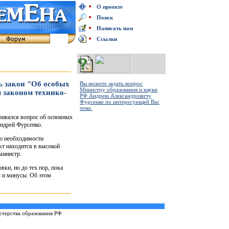
О проекте
Поиск
Написать нам
Ссылки
ь закон "Об особых
Вы можете задать вопрос
Министру образования и науки
м законом технико-
РФ Андрею Александровичу
Фурсенко по интересующей Вас
теме.
тривался вопрос об основных
ндрей Фурсенко.
о необходимости
кт находится в высокой
министр.
вки, но до тех пор, пока
ы и минусы. Об этом
терства образования РФ