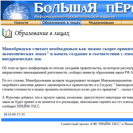
Минобрнауки считает необходимым как можно скорее принят
экономических зонах" и начать создание в соответствии с эти
внедренческих зон.
Об этом на пресс-конференции по итогам заседания правительства, на котором рассма
направлениях инновационной деятельности, сообщил министр образования науки РФ А
По его словам, Минобразования целиком поддерживает позицию Минэкономразвития 
скорейшего внесения данного законопроекта в правительство и в Госдуму. "Законопрое
степени готовности и нужно проявить политическую волю для его принятия", - сказал 
А.Фурсенко добавил, что в проекте закона, возможно, присутствуют некоторые нестыко
закон не будет принят и не начнется его реализация, невозможно оценить все его плюс
сообщает ПРАЙМ-ТАСС.
18.11.04 17:31
Совместный проект
АЭИ "ПРАЙМ-ТАСС"
и
Минис