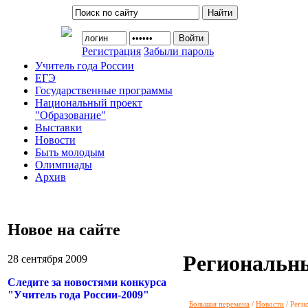
Регистрация
Забыли пароль
У
читель года России
Е
ГЭ
Г
осударственные программы
Н
ациональный проект
"Образование"
В
ыставки
Н
овости
Б
ыть молодым
О
лимпиады
А
рхив
Новое на сайте
Региональн
28 сентября 2009
Следите за новостями конкурса
"Учитель года России-2009"
Большая перемена
/
Новости
/ Реги