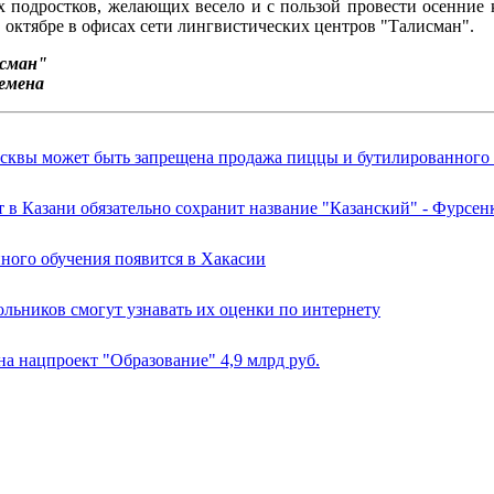
ех подростков, желающих весело и с пользой провести осенние 
 октябре в офисах сети лингвистических центров "Талисман".
исман"
емена
квы может быть запрещена продажа пиццы и бутилированного 
 в Казани обязательно сохранит название "Казанский" - Фурсен
ного обучения появится в Хакасии
льников смогут узнавать их оценки по интернету
 на нацпроект "Образование" 4,9 млрд руб.