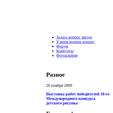
З
адать вопрос звезде
У
меня возник вопрос
Ф
орум
К
онкурсы
Ф
отоальбом
Разное
26 ноября 2009
Выставка работ победителей 18-го
Международного конкурса
детского рисунка