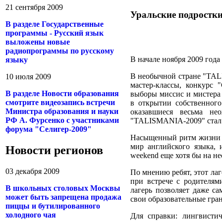
21 сентября 2009
Уральские подростки
В разделе Государственные
программы - Русский язык
выложены новые
радиопрограммы по русскому
В начале ноября 2009 год
языку
В необычной стране "TAL
10 июля 2009
мастер-классы, конкурс "
В разделе Новости образования
выборы миссис и мистера
смотрите видеозапись встречи
в открытии собственного 
Министра образования и науки
оказавшиеся весьма не
РФ А. Фурсенко с участниками
"TALISMANIA-2009" стал 
форума "Селигер-2009"
Насыщенный ритм жизни н
мир английского языка, 
Новости регионов
weekend еще хотя бы на не
03 декабря 2009
По мнению ребят, этот лаг
при встрече с родителям
В школьных столовых Москвы
лагерь позволяет даже с
может быть запрещена продажа
свои образовательные гра
пиццы и бутилированного
холодного чая
Для справки: лингвисти