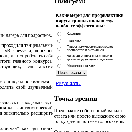
Голосуем!
Какие меры для профилактики
вируса гриппа, по-вашему,
наиболее эффективны?
Карантин
й лагерь для подростков.
Прививки
я проходили танцевальные
Прием иммуномодулирующих
т «Business» и, конечно,
препаратов и витаминов
овцам" попробовать себя
Влажная уборка помещений с
дезинфицирующим средством
итоги главного конкурса,
Марлевые повязки
ствующих, ведь миссис
е каникулы погрузиться в
Результаты
родлить свой двуязычный
Точка зрения
силась и в ходе лагеря, и
ния как лингвистический
Предложите собственный вариант
и значительно расширить
ответа или просто выскажите свою
точку зрения по теме голосования.
алисман" как для своих
Список комментариев пуст