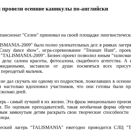
 провели осенние каникулы по-английски
а пансионат "Селен" принимал на своей площадке лингвистически
ISMANIA-2009" было полно увлекательных дел: в рамках лагер
Crazy dance show", игра-соревнование "Treasure Hunt", проек
 "TALISMANIA-2009". Бизнес-проект позволил юным "талисман
дела: салона красоты, фотосалона, свадебного агентства. А 
ожиданными, заставили от души посмеяться всех присут
переодетый мальчик.
е дал скучать ни одному из подростков, пожелавших в осенни
и настолько вдохновил участников, что они готовы были п
сколько дней.
ерь - самый лучший в их жизни. Эта фраза эмоционально произно
и. По оценкам преподавателей, такая необычная форма обуче
амым замкнутым детям раскрыть свои творческие способности 
ницы.
ческий лагерь "TALISMANIA" ежегодно проводится СЛЦ "Т