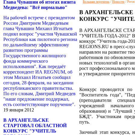
Глава Чувашии об итогах визита
Большая перемена
/
Новости
/ Реги
Медведева: "Всё нормально"
В АРХАНГЕЛЬСКЕ
На рабочей встрече с президентом
КОНКУРС "УЧИТЕЛ
России Дмитрием Медведевым
глава Чувашии Михаил Игнатьев
В АРХАНГЕЛЬСКЕ СТА
поднял вопрос "участия Чувашской
"УЧИТЕЛЬ ГОДА-2012" В А
Республики как пилотного региона
конкурс "Учитель года-20
по дальнейшему эффективному
REGIONS.RU в пресс-служб
развитию программы
направлен на развитие тв
Государственного жилищного
работников по обновлению
фонда коммерческого
новых технологий в орган
использования". Как передаёт
рост профессионального м
корреспондент ИА REGNUM, об
и утверждение приоритето
этом Михаил Игнатьев сообщил
сегодня, 28 февраля, на заседании
республиканского правительства.
Конкурс проводится по 
По его словам, Дмитрий Медведев
"Воспитатель года", "Пед
"наше предложение поддержал,
(преподаватели специа
есть соответствующее поручение".
учреждений начальног
19 января 2012
образования) и "Лучший 
БЖД". Участникам пред
В АРХАНГЕЛЬСКЕ
путь.
СТАРТОВАЛ ОБЛАСТНОЙ
КОНКУРС "УЧИТЕЛЬ
Заочный этап конкурса, 