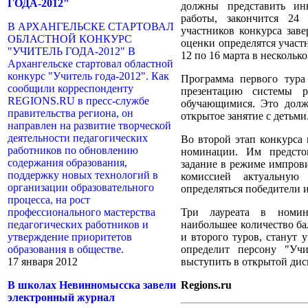
ГОДА-2012"
должны представить ин
работы, закончится 24 
В АРХАНГЕЛЬСКЕ СТАРТОВАЛ
участников конкурса зав
ОБЛАСТНОЙ КОНКУРС
оценки определятся участ
"УЧИТЕЛЬ ГОДА-2012" В
12 по 16 марта в несколько
Архангельске стартовал областной
конкурс "Учитель года-2012". Как
Программа первого тура
сообщили корреспонденту
презентацию системы р
REGIONS.RU в пресс-службе
обучающимися. Это долж
правительства региона, он
открытое занятие с детьми
направлен на развитие творческой
деятельности педагогических
Во второй этап конкурса
работников по обновлению
номинации. Им предсто
содержания образования,
задание в режиме импров
поддержку новых технологий в
комиссией актуальную
организации образовательного
определяться победители 
процесса, на рост
профессионального мастерства
Три лауреата в номин
педагогических работников и
наибольшее количество ба
утверждение приоритетов
и второго туров, станут 
образования в обществе.
определит персону "Учи
17 января 2012
выступить в открытой дис
В школах Невинномысска завели
Regions.ru
электронный журнал