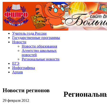
У
читель года России
Г
осударственные программы
Н
овости
Н
овости образования
А
гентство школьных
новостей
Р
егиональные новости
Е
ГЭ
И
нфографика
А
рхив
Новости регионов
Региональн
29 февраля 2012