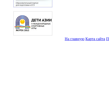
На главную
Карта сайта
П