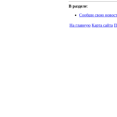
В разделе
:
Cообщи свою новост
На главную
Карта сайта
П