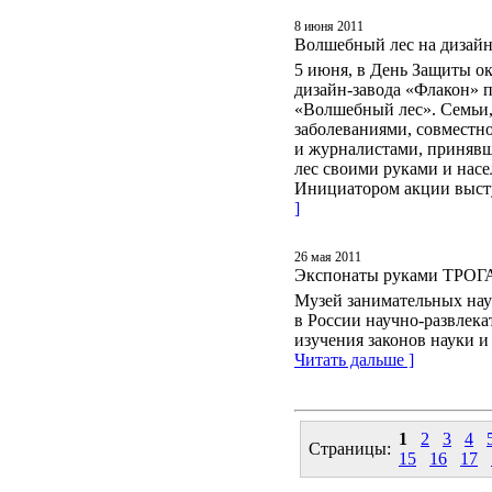
8 июня 2011
Волшебный лес на дизайн
5 июня, в День Защиты о
дизайн-завода «Флакон» 
«Волшебный лес». Семьи,
заболеваниями, совместн
и журналистами, принявш
лес своими руками и нас
Инициатором акции выст
]
26 мая 2011
Экспонаты руками ТРОГ
Музей занимательных нау
в России научно-развлека
изучения законов науки 
Читать дальше ]
1
2
3
4
Страницы:
15
16
17