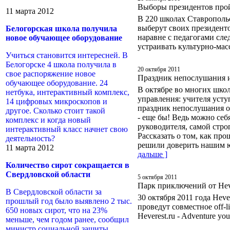
Выборы президентов прой
11 марта 2012
В 220 школах Ставрополь
выберут своих президенто
Белогорская школа получила
наравне с педагогами сле
новое обучающее оборудование
устраивать культурно-ма
Учиться становится интересней. В
Белогорске 4 школа получила в
20 октября 2011
свое распоряжение новое
Праздник непослушания и
обучающее оборудование. 24
В октябре во многих школ
нетбука, интерактивный комплекс,
управления: учителя усту
14 цифровых микроскопов и
праздник непослушания о
другое. Сколько стоит такой
- еще бы! Ведь можно себ
комплекс и когда новый
руководителя, самой стро
интерактивный класс начнет свою
Рассказать о том, как пр
деятельность?
решили доверить нашим 
11 марта 2012
дальше ]
Количество сирот сокращается в
Свердловской области
5 октября 2011
Парк приключений от Hevere
В Свердловской области за
30 октября 2011 года Hev
прошлый год было выявлено 2 тыс.
проведут совместное off-
650 новых сирот, что на 23%
Heverest.ru - Adventure you
меньше, чем годом ранее, сообщил
министр социальной защиты