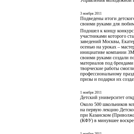
Управления молодежной 
3 ноября 2011
Подведены итоги детског
своими руками для люби
Подошел к концу конкурс
участниками которого ста
заведений Москвы, Екате
осенью на уроках – масте
инициативе компании 3М в
своими руками создали п
материалов под брендами 
творческие работы смогли
профессиональному празд
призы и подарки их созда
1 ноября 2011
Детский университет отк
Около 500 школьников м
на первую лекцию Детског
при Казанском (Приволжс
(КФУ) в минувшее воскре
1 ноября 2011