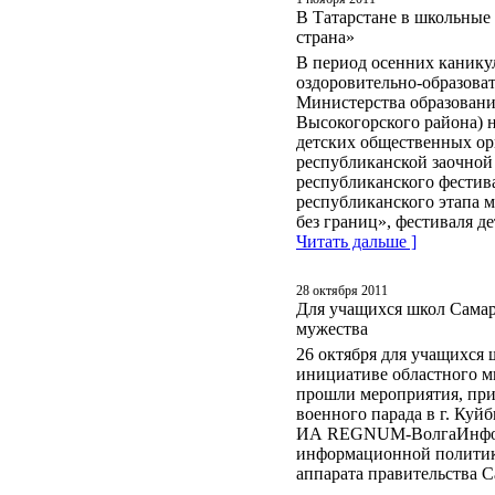
В Татарстане в школьные
страна»
В период осенних каникул
оздоровительно-образова
Министерства образовани
Высокогорского района) н
детских общественных ор
республиканской заочной
республиканского фестив
республиканского этапа 
без границ», фестиваля д
Читать дальше ]
28 октября 2011
Для учащихся школ Сама
мужества
26 октября для учащихся 
инициативе областного м
прошли мероприятия, при
военного парада в г. Ку
ИА REGNUM-ВолгаИнфор
информационной политике
аппарата правительства 