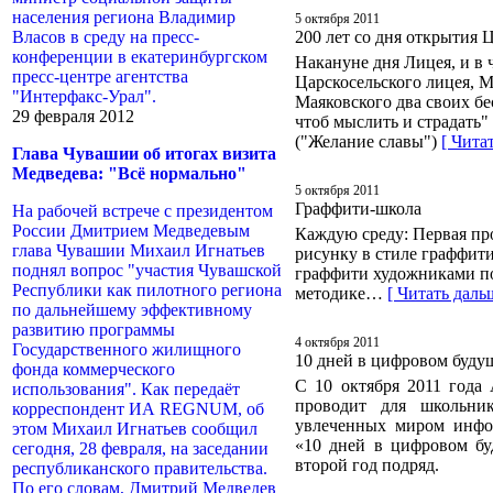
населения региона Владимир
5 октября 2011
Власов в среду на пресс-
200 лет со дня открытия 
конференции в екатеринбургском
Накануне дня Лицея, и в ч
пресс-центре агентства
Царскосельского лицея, М
"Интерфакс-Урал".
Маяковского два своих бе
29 февраля 2012
чтоб мыслить и страдать"
("Желание славы")
[ Чита
Глава Чувашии об итогах визита
Медведева: "Всё нормально"
5 октября 2011
Граффити-школа
На рабочей встрече с президентом
России Дмитрием Медведевым
Каждую среду: Первая пр
глава Чувашии Михаил Игнатьев
рисунку в стиле граффит
поднял вопрос "участия Чувашской
граффити художниками по
Республики как пилотного региона
методике…
[ Читать даль
по дальнейшему эффективному
развитию программы
4 октября 2011
Государственного жилищного
10 дней в цифровом буду
фонда коммерческого
С 10 октября 2011 года
использования". Как передаёт
проводит для школьни
корреспондент ИА REGNUM, об
увлеченных миром инфо
этом Михаил Игнатьев сообщил
«10 дней в цифровом бу
сегодня, 28 февраля, на заседании
второй год подряд.
республиканского правительства.
По его словам, Дмитрий Медведев