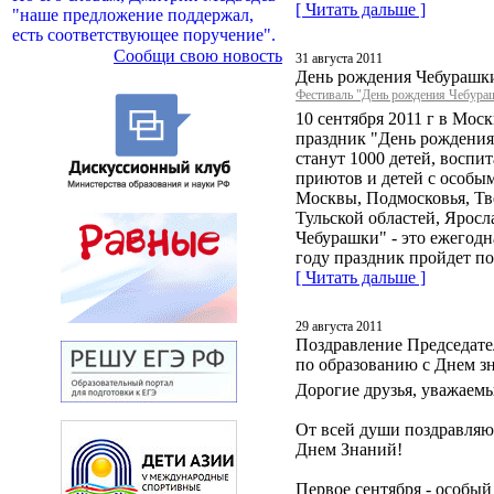
[ Читать дальше ]
"наше предложение поддержал,
есть соответствующее поручение".
Сообщи свою новость
31 августа 2011
День рождения Чебурашк
Фестиваль "День рождения Чебура
10 сентября 2011 г в Моск
праздник "День рождения
станут 1000 детей, воспи
приютов и детей с особы
Москвы, Подмосковья, Тв
Тульской областей, Яросл
Чебурашки" - это ежегодн
году праздник пройдет по
[ Читать дальше ]
29 августа 2011
Поздравление Председате
по образованию с Днем з
Дорогие друзья, уважаемы
От всей души поздравляю
Днем Знаний!
Первое сентября - особый