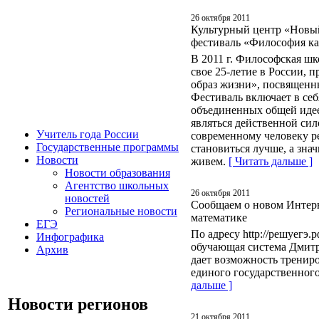
26 октября 2011
Культурный центр «Новы
фестиваль «Философия ка
В 2011 г. Философская ш
свое 25-летие в России, 
образ жизни», посвящен
Фестиваль включает в себ
объединенных общей идее
являться действенной сил
У
читель года России
современному человеку р
Г
осударственные программы
становиться лучше, а знач
Н
овости
живем.
[ Читать дальше ]
Н
овости образования
А
гентство школьных
26 октября 2011
новостей
Сообщаем о новом Интерн
Р
егиональные новости
математике
Е
ГЭ
По адресу http://решуегэ.
И
нфографика
обучающая система Дмит
А
рхив
дает возможность трениро
единого государственного
дальше ]
Новости регионов
21 октября 2011