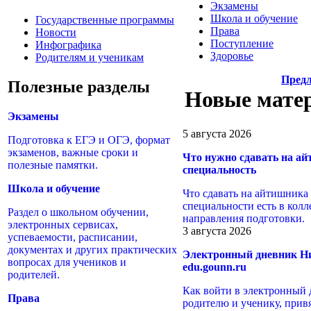
Экзамены
Школа и обучение
Г
осударственные программы
Права
Н
овости
Поступление
И
нфографика
Здоровье
Р
одителям и ученикам
Предл
Полезные разделы
Новые мате
Экзамены
5 августа 2026
Подготовка к ЕГЭ и ОГЭ, формат
экзаменов, важные сроки и
Что нужно сдавать на ай
полезные памятки.
специальность
Школа и обучение
Что сдавать на айтишника п
специальности есть в колл
Раздел о школьном обучении,
направления подготовки.
электронных сервисах,
3 августа 2026
успеваемости, расписании,
документах и других практических
Электронный дневник Ни
вопросах для учеников и
edu.gounn.ru
родителей.
Как войти в электронный
Права
родителю и ученику, привя