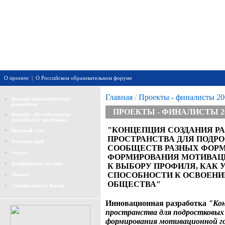
О проекте
|
О Российском образовательном форуме
Главная
/
Проекты - финалисты 20
Конкурс инновационных
разработок
ПРОЕКТЫ - ФИНАЛИСТЫ 2
Конкурс «Русские школы
российского зарубежья»
"КОНЦЕПЦИЯ СОЗДАНИЯ Р
Круглый стол
ПРОСТРАНСТВА ДЛЯ ПОДР
Копилка идей
СООБЩЕСТВ РАЗНЫХ ФОРМ
Форум
ФОРМИРОВАНИЯ МОТИВАЦ
Конференции он-лайн
К ВЫБОРУ ПРОФИЛЯ, КАК
СПОСОБНОСТИ К ОСВОЕНИ
Мнение
ОБЩЕСТВА"
Лучшие школы России
Инновационная разработка
"Кон
пространства для подростковых
формирования мотивационной го