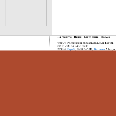
На главную
-
Поиск
-
Карта сайта
-
Письмо
©2004, Российский образовательный форум,
(095) 268-63-23; e-mail:
©2004,
; ©2002-2004,
Allexpo.
Expo24
Выставки