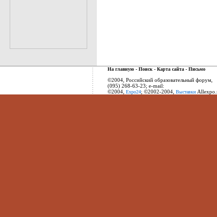
На главную
-
Поиск
-
Карта сайта
-
Письмо
©2004, Российский образовательный форум,
(095) 268-63-23; e-mail:
©2004,
; ©2002-2004,
Allexpo.
Expo24
Выставки