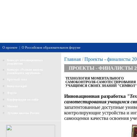
О проекте
|
О Российском образовательном форуме
Главная
/
Проекты - финалисты 20
Конкурс инновационных
разработок
ПРОЕКТЫ - ФИНАЛИСТЫ 2
Конкурс «Русские школы
российского зарубежья»
ТЕХНОЛОГИЯ МОМЕНТАЛЬНОГО
Круглый стол
САМОКОНТРОЛЯ-САМОТЕСТИРОВАНИЯ
УЧАЩИМСЯ СВОИХ ЗНАНИЙ "СИМВОЛ"
Копилка идей
Форум
Инновационная разработка
"Тех
Конференции он-лайн
самотестирования учащимся св
Мнение
запатентованные доступные унив
контролирующие устройства и ин
Лучшие школы России
самооценки качества освоения уче