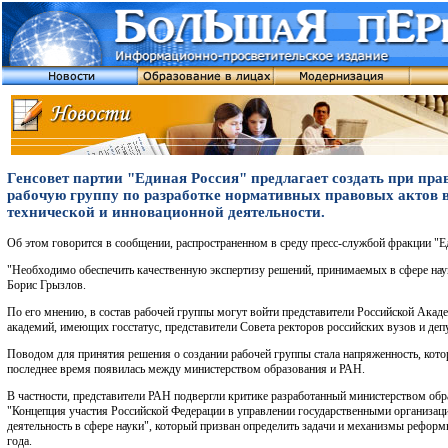
Генсовет партии "Единая Россия" предлагает создать при пра
рабочую группу по разработке нормативных правовых актов в
технической и инновационной деятельности.
Об этом говорится в сообщении, распространенном в среду пресс-службой фракции "Е
"Необходимо обеспечить качественную экспертизу решений, принимаемых в сфере наук
Борис Грызлов.
По его мнению, в состав рабочей группы могут войти представители Российской Акаде
академий, имеющих госстатус, представители Совета ректоров российских вузов и де
Поводом для принятия решения о создании рабочей группы стала напряженность, котор
последнее время появилась между министерством образования и РАН.
В частности, представители РАН подвергли критике разработанный министерством обр
"Концепция участия Российской Федерации в управлении государственными организ
деятельность в сфере науки", который призван определить задачи и механизмы реформ
года.