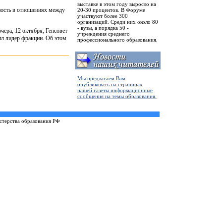
выставке в этом году выросло на
ность в отношениях между
20-30 процентов. В Форуме
участвуют более 300
организаций. Среди них около 80
- вузы, а порядка 50 -
чера, 12 октября, Генсовет
учреждения среднего
ил лидер фракции. Об этом
профессионального образования.
Мы предлагаем Вам
опубликовать на страницах
нашей газеты информационные
сообщения на темы образования.
терства образования РФ