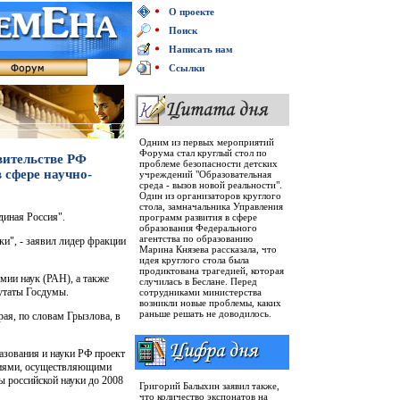
О проекте
Поиск
Написать нам
Ссылки
Одним из первых мероприятий
Форума стал круглый стол по
вительстве РФ
проблеме безопасности детских
 сфере научно-
учреждений "Образовательная
среда - вызов новой реальности".
Один из организаторов круглого
стола, замначальника Управления
диная Россия".
программ развития в сфере
образования Федерального
агентства по образованию
и", - заявил лидер фракции
Марина Князева рассказала, что
идея круглого стола была
продиктована трагедией, которая
мии наук (РАН), а также
случилась в Беслане. Перед
путаты Госдумы.
сотрудниками министерства
возникли новые проблемы, каких
раньше решать не доводилось.
ая, по словам Грызлова, в
азования и науки РФ проект
ациями, осуществляющими
ы российской науки до 2008
Григорий Балыхин заявил также,
что количество экспонатов на