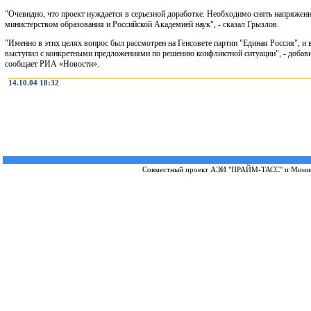
"Очевидно, что проект нуждается в серьезной доработке. Необходимо снять напряжен
министерством образования и Российской Академией наук", - сказал Грызлов.
"Именно в этих целях вопрос был рассмотрен на Генсовете партии "Единая Россия", и в
выступил с конкретными предложениями по решению конфликтной ситуации", - добав
сообщает РИА «Новости».
14.10.04 18:32
Совместный проект
АЭИ "ПРАЙМ-ТАСС"
и
Минис