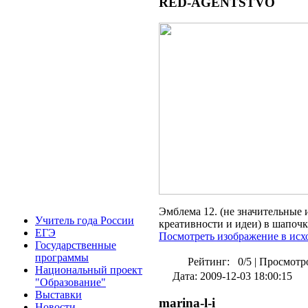
RED-AGENTSTVO
Эмблема 12. (не значительные 
У
читель года России
креативности и идеи) в шапочк
Е
ГЭ
Посмотреть изображение в исх
Г
осударственные
программы
Рейтинг:
0/5
|
Просмотро
Н
ациональный проект
Дата: 2009-12-03 18:00:15
"Образование"
В
ыставки
marina-l-i
Н
овости