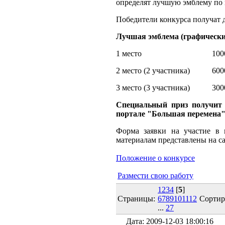
определят лучшую эмблему по
Победители конкурса получат 
Лучшая эмблема (графический
1 место 100000 
2 место (2 участника) 6000
3 место (3 участника) 3000
Специальный приз получит 
портале "Большая перемена"
Форма заявки на участие в 
материалам представлены на сай
Положение о конкурсе
Размести свою работу
1
2
3
4
[
5
]
Страницы:
6
7
8
9
10
11
12
Сортир
...
27
Дата: 2009-12-03 18:00:16