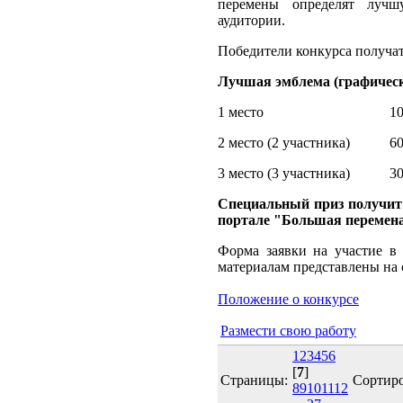
перемены определят луч
аудитории.
Победители конкурса получат
Лучшая эмблема (графическ
1 место 100000
2 место (2 участника) 60
3 место (3 участника) 30
Специальный приз получит 
портале "Большая перемена
Форма заявки на участие в
материалам представлены на с
Положение о конкурсе
Размести свою работу
1
2
3
4
5
6
[
7
]
Страницы:
Сортир
8
9
10
11
12