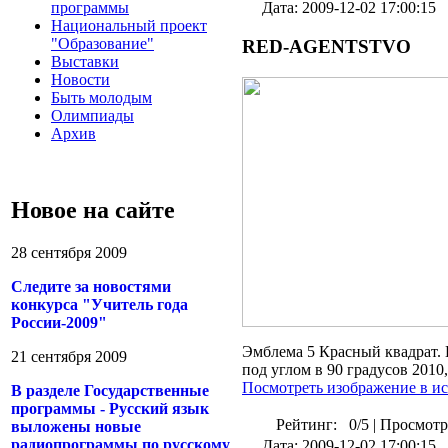
программы
Дата: 2009-12-02 17:00:15
Н
ациональный проект
"Образование"
RED-AGENTSTVO
В
ыставки
Н
овости
Б
ыть молодым
О
лимпиады
А
рхив
Новое на сайте
28 сентября 2009
Следите за новостями
конкурса "Учитель года
России-2009"
Эмблема 5 Красный квадрат. 
21 сентября 2009
под углом в 90 градусов 2010,
Посмотреть изображение в и
В разделе Государственные
программы - Русский язык
Рейтинг:
0/5
|
Просмотр
выложены новые
радиопрограммы по русскому
Дата: 2009-12-02 17:00:15